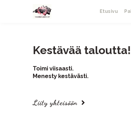
Etusivu
Pa
Kestävää taloutta!
Toimi viisaasti.
Menesty kestävästi.
Liity yhteisöön