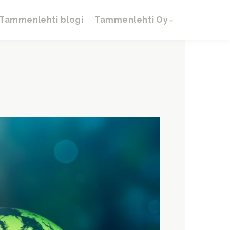
 Tammenlehti blogi
Tammenlehti Oy