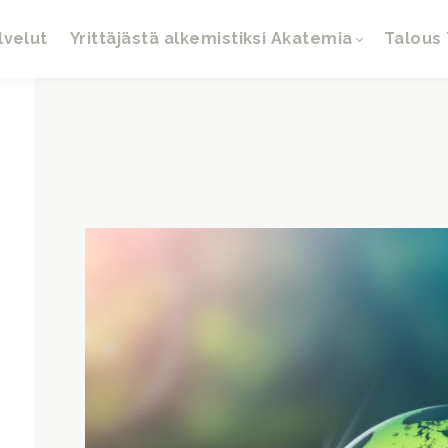
lvelut
Yrittäjästä alkemistiksi Akatemia
Talous