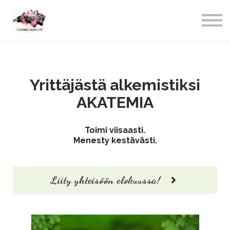
Yrittäjästä alkemistiksi Akatemia
Talous Tammenlehti blogi
Tammenlehti Oy
Yrittäjästä alkemistiksi
AKATEMIA
Toimi viisaasti.
Menesty kestävästi.
Liity yhteisöön elokuussa!